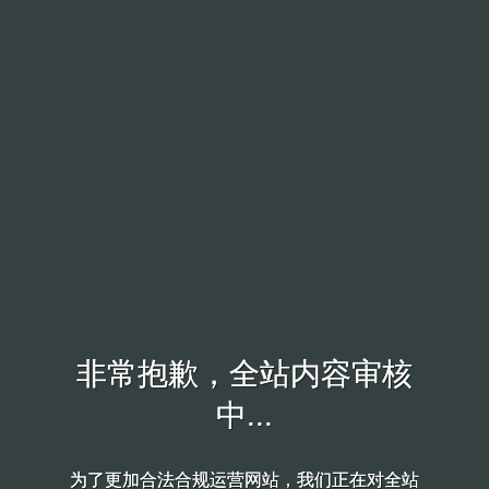
非常抱歉，全站内容审核
非常抱歉，全站内容审核
中...
中...
为了更加合法合规运营网站，我们正在对全站
为了更加合法合规运营网站，我们正在对全站