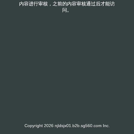
内容进行审核，之前的内容审核通过后才能访
内容进行审核，之前的内容审核通过后才能访
问。
问。
Copyright 2026 njldsjx01.b2b.sg560.com Inc.
Copyright 2026 njldsjx01.b2b.sg560.com Inc.