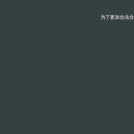
为了更加合法合
为了更加合法合