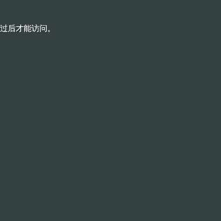
过后才能访问。
过后才能访问。