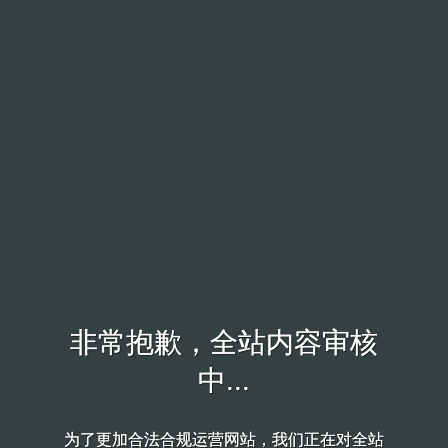
非常抱歉，全站内容审核
非常抱歉，全站内容审核
中...
中...
为了更加合法合规运营网站，我们正在对全站
为了更加合法合规运营网站，我们正在对全站