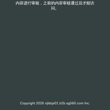
内容进行审核，之前的内容审核通过后才能访
内容进行审核，之前的内容审核通过后才能访
问。
问。
Copyright 2026 njldsjx01.b2b.sg560.com Inc.
Copyright 2026 njldsjx01.b2b.sg560.com Inc.